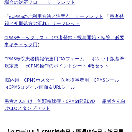
場合の対応フロー」リーフレット
「
eCPMSのご利用方法と注意点」リーフレット
「
患者登
録と初期処方の流れ」リーフレット
CPMSチェックリスト（患者登録・投与開始・転院 必要
事項チェック用
）
CPMS転院患者情報伝達用FAXフォーム
ポケット版基準
規定集
eCPMS操作のポイントシート 4枚セット
院内用 CPMSポスター
医療従事者用 CPMSシール
eCPMSログイン画面＆URLシール
患者さん向け 無顆粒球症・CPMS解説DVD
患者さん向
けCLOスタンプセット
【クロザリル】CPMS検査日・隔週移行日・祝日早