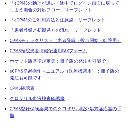
「eCPMSの動きが遅い・途中でログイン画面に戻って
しまう場合の対応フロー」リーフレット
「eCPMSのご利用方法と注意点」リーフレット
「患者登録と初期処方の流れ」リーフレット
CPMSチェックリスト（患者登録・投与開始・転院用）
CPMS転院患者情報伝達用FAXフォーム
ポケット版基準規定集：冊子版の発注も可能です
eCPMS簡易操作マニュアル（医療機関用）：冊子版の
発注も可能です
CPMS確認表
クロザリル血液検査確認書
CPMS登録保険薬局でのクロザリル院外処方箋応需の手
順